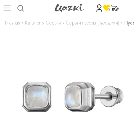
0
0
Главная
Каталог
Серьги
Серьги-пусеты (гвоздики)
Пусет