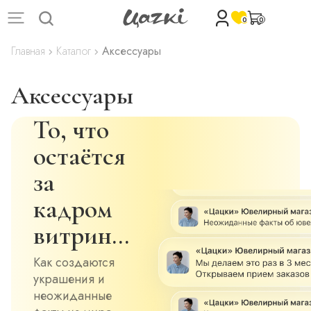
0
0
Главная
Каталог
Аксессуары
Аксессуары
То, что
остаётся
за
кадром
витрин…
Как создаются
украшения и
неожиданные