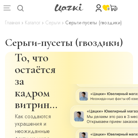
0
0
Главная
Каталог
Серьги
Серьги-пусеты (гвоздики)
Серьги-пусеты (гвоздики)
То, что
остаётся
за
кадром
витрин…
Как создаются
украшения и
неожиданные