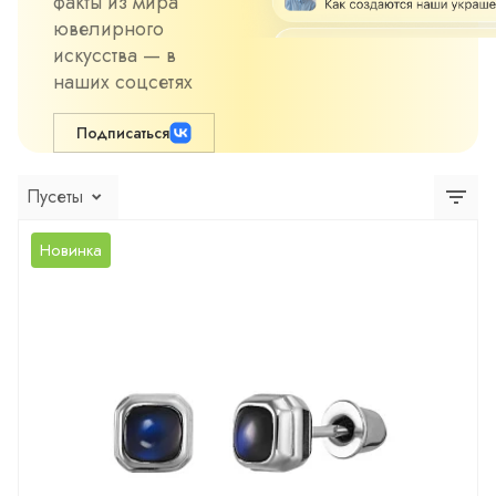
факты из мира
ювелирного
искусства — в
наших соцсетях
Подписаться
Пусеты
Новинка