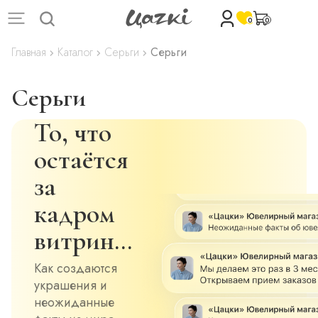
0
0
Главная
Каталог
Серьги
Серьги
Серьги
То, что
остаётся
за
кадром
витрин…
Как создаются
украшения и
неожиданные